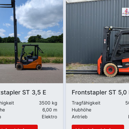
stapler ST 3,5 E
Frontstapler ST 5,0
higkeit
3500 kg
Tragfähigkeit
5
he
6,00 m
Hubhöhe
b
Elektro
Antrieb