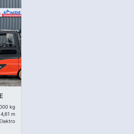
 E
000 kg
4,61 m
Elektro