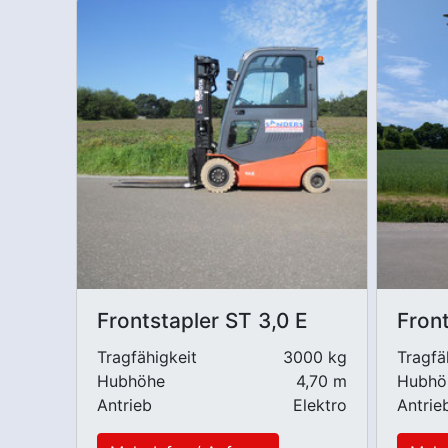
Frontstapler ST 3,0 E
Front
Tragfähigkeit
3000 kg
Tragfä
Hubhöhe
4,70 m
Hubhö
Antrieb
Elektro
Antrie